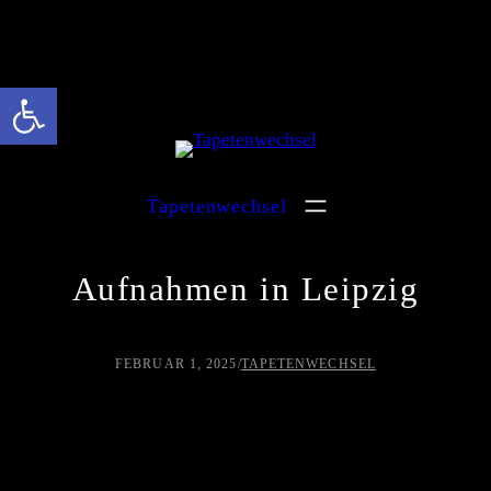
Werkzeugleiste öffnen
Direkt
zum
Inhalt
wechseln
Tapetenwechsel
Aufnahmen in Leipzig
FEBRUAR 1, 2025
/
TAPETENWECHSEL